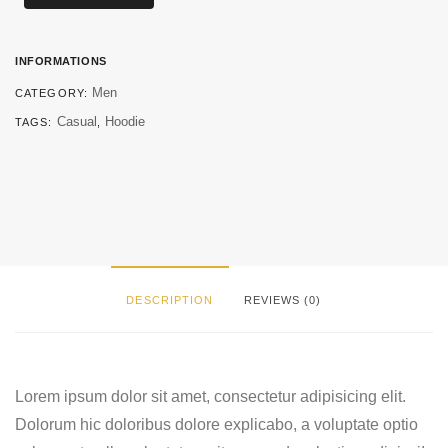
Side
Zips
quantity
INFORMATIONS
Men
CATEGORY:
Casual
Hoodie
TAGS:
,
DESCRIPTION
REVIEWS (0)
Lorem ipsum dolor sit amet, consectetur adipisicing elit.
Dolorum hic doloribus dolore explicabo, a voluptate optio