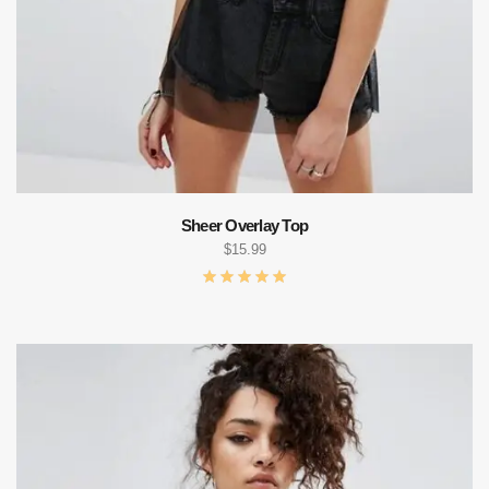
Sheer Overlay Top
$
15.99
ADD TO CART